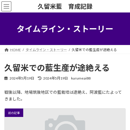
コ
ナ
久留米藍 育成記録
ン
ビ
テ
ゲ
ン
ー
ツ
シ
タイムライン・ストーリー
へ
ョ
ス
ン
キ
に
ッ
移
HOME
タイムライン・ストーリー
久留米での藍生産が途絶える
プ
動
久留米での藍生産が途絶える
最
2024年5月19日
2024年5月19日
kurumeai88
終
更
戦後以降、地場筑後地区での藍栽培は途絶え、阿波藍にたよって
新
きました。
日
時
:
前の記事