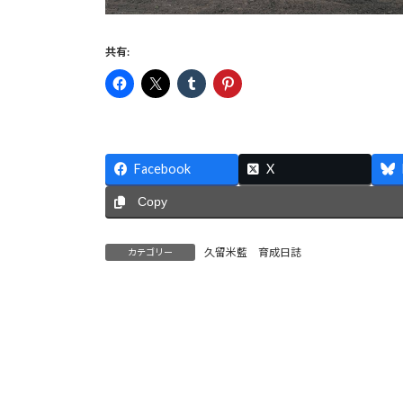
共有:
Facebook
X
Copy
久留米藍 育成日誌
カテゴリー