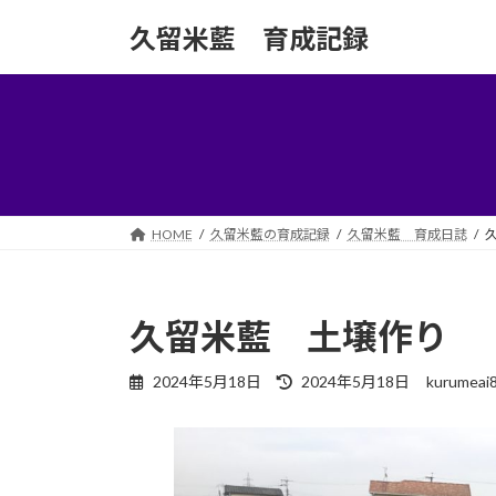
コ
ナ
久留米藍 育成記録
ン
ビ
テ
ゲ
ン
ー
ツ
シ
へ
ョ
ス
ン
キ
に
ッ
移
HOME
久留米藍の育成記録
久留米藍 育成日誌
プ
動
久留米藍 土壌作り
最
2024年5月18日
2024年5月18日
kurumeai
終
更
新
日
時