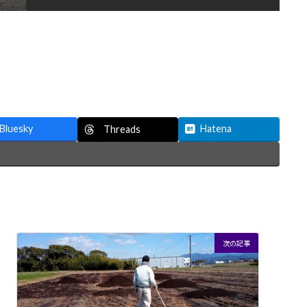
Bluesky
Hatena
Threads
次の記事