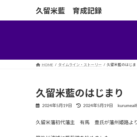
コ
ナ
久留米藍 育成記録
ン
ビ
テ
ゲ
ン
ー
ツ
シ
へ
ョ
ス
ン
キ
に
ッ
移
HOME
タイムライン・ストーリー
久留米藍のはじま
プ
動
久留米藍のはじまり
最
2024年5月19日
2024年5月19日
kurumeai
終
更
久留米藩初代藩主 有馬 豊氏が藩州姫路よ
新
日
時